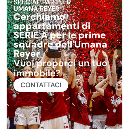
SPECIAL PARTNER
UMANA REYER
Cerchiamo
appartamenti di
SERIE A per le prime
squadre dell'Umana
Reyer
Vuoi proporci un tuo
immobile?
CONTATTACI