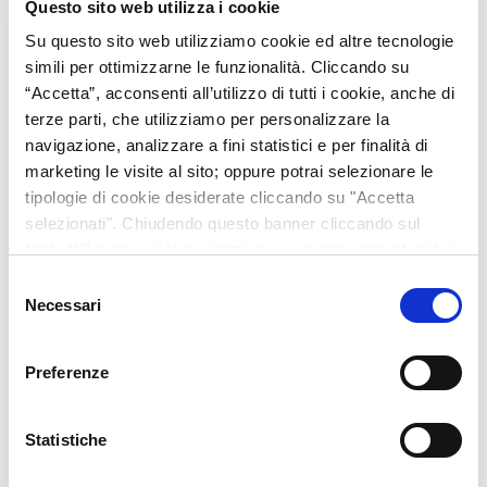
Questo sito web utilizza i cookie
TELEFONO
Su questo sito web utilizziamo cookie ed altre tecnologie
simili per ottimizzarne le funzionalità. Cliccando su
“Accetta”, acconsenti all’utilizzo di tutti i cookie, anche di
terze parti, che utilizziamo per personalizzare la
EMAIL
navigazione, analizzare a fini statistici e per finalità di
marketing le visite al sito; oppure potrai selezionare le
tipologie di cookie desiderate cliccando su "Accetta
selezionati". Chiudendo questo banner cliccando sul
tasto “X” prosegui la navigazione e saranno attivati solo i
RIFERIMENTO ANNUNCIO
cookie tecnici necessari per la fruizione del sito. Potrai
Selezione
modificare le tue preferenze in ogni momento mediante il
Necessari
del
link “Impostazione dei cookie” a fine pagina. Per ulteriori
consenso
informazioni ti invitiamo a prendere visione della
Cookie
Preferenze
Policy
.
MESSAGGIO
Statistiche