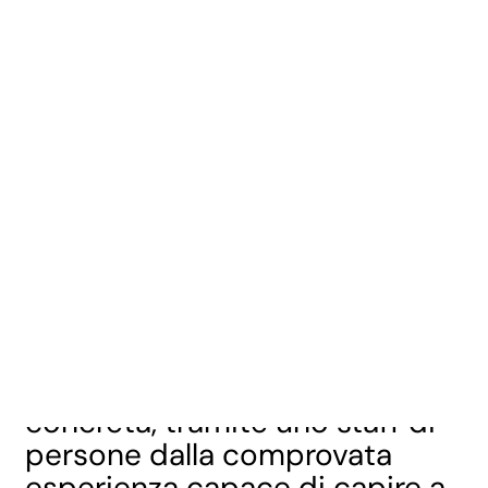
Anamù Immobiliare
, nasce
con l’obiettivo di trasformare il
percorso di ricerca della tua
nuova casa in una soluzione
concreta, tramite uno staff di
persone dalla comprovata
esperienza capace di capire a