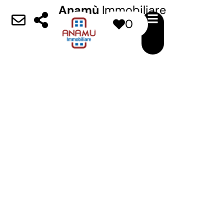
Anamù
Immobiliare
0
La casa è il luogo dove ci sentiamo protetti,
dove amiamo rifugiarci dopo una giornata di
lavoro, è il luogo che condividiamo con le
persone che amiamo.
Trovare la casa giusta, che rispecchi
aspettative e bisogni, è l’obiettivo a cui
vogliamo arrivare, insieme.