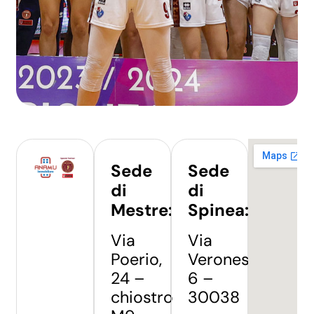
Sede
Sede
di
di
Mestre:
Spinea:
Via
Via
Poerio,
Veronese,
24 –
6 –
chiostro
30038