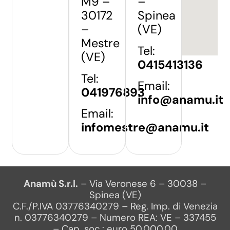
M9 –
–
30172
Spinea
–
(VE)
Mestre
Tel:
(VE)
0415413136
Tel:
Email:
041976893
info@anamu.it
Email:
infomestre@anamu.it
Anamù S.r.l.
– Via Veronese 6 – 30038 –
Spinea (VE)
C.F./P.IVA 03776340279 – Reg. Imp. di Venezia
n. 03776340279 – Numero REA: VE – 337455
– Cap. soc.: euro 50.000,00