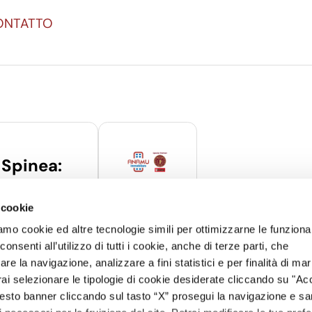
CONTATTO
 Spinea:
 6 – 30038 –
 cookie
36
amo cookie ed altre tecnologie simili per ottimizzarne le funzional
amu.it
nsenti all’utilizzo di tutti i cookie, anche di terze parti, che
re la navigazione, analizzare a fini statistici e per finalità di ma
otrai selezionare le tipologie di cookie desiderate cliccando su "Ac
esto banner cliccando sul tasto “X” prosegui la navigazione e s