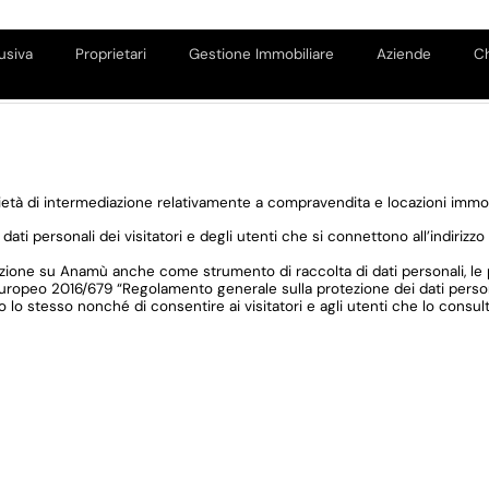
usiva
Proprietari
Gestione Immobiliare
Aziende
Ch
ietà di intermediazione relativamente a compravendita e locazioni immobil
 personali dei visitatori e degli utenti che si connettono all’indirizzo ht
azione su Anamù anche come strumento di raccolta di dati personali, le p
 Europeo 2016/679 “Regolamento generale sulla protezione dei dati personal
so lo stesso nonché di consentire ai visitatori e agli utenti che lo consu