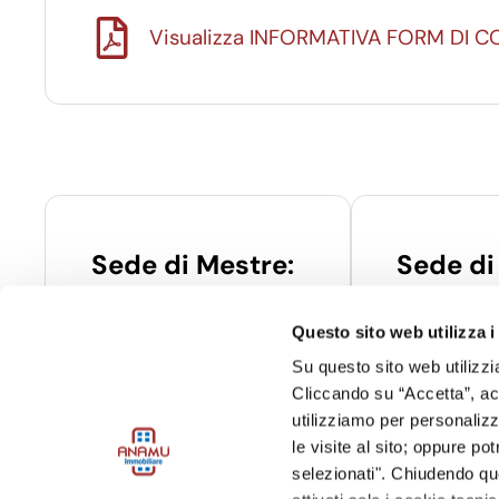
Visualizza INFORMATIVA FORM DI 
Sede di Mestre:
Sede di
Via Poerio, 24 – chiostro M9 –
Via Veronese,
30172 – Mestre (VE)
Spinea (VE)
Questo sito web utilizza i
Tel:
041976893
Tel:
04154131
Su questo sito web utilizzi
Email:
infomestre@anamu.it
Email:
info@an
Cliccando su “Accetta”, acco
utilizziamo per personalizza
le visite al sito; oppure p
selezionati". Chiudendo qu