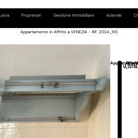
usiva
Proprietari
Gestione Immobiliare
Aziende
Ch
Appartamento in Affitto a VENEZIA - Rif. 2024_155
VEN
(VE
Appartamen
ZELA