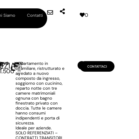
0
i Siamo
Contatti
EZIA
)
€
to
RINO
Appartamento in
10
1
2
3
CONTATTACI
0
°
+
bifamiliare, ristrutturato e
1.500
m
arredato a nuovo
q
composto da ingresso,
soggiorno con cucinino,
reparto notte con tre
camere matrimoniali
ognuna con bagno
finestrato privato con
doccia. Tutte le camere
hanno consumi
indipendenti e porta di
sicurezza.
Ideale per aziende.
SOLO REFERENZIATI –
CONTRATTI TRANSITORI