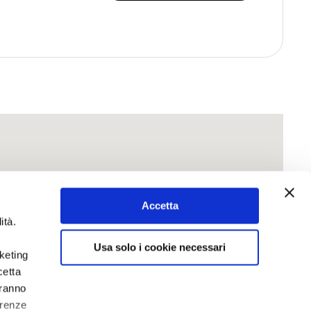
Accetta
ità.
Usa solo i cookie necessari
rketing
cetta
aranno
erenze