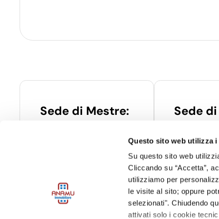
Sede di Mestre:
Sede di
Via Poerio, 24 – chiostro M9 –
Via Veronese,
30172 – Mestre (VE)
Spinea (VE)
Questo sito web utilizza i
Tel:
041976893
Tel:
04154131
Su questo sito web utilizzi
Email:
infomestre@anamu.it
Email:
info@an
Cliccando su “Accetta”, acco
utilizziamo per personalizza
le visite al sito; oppure p
selezionati". Chiudendo qu
attivati solo i cookie tecni