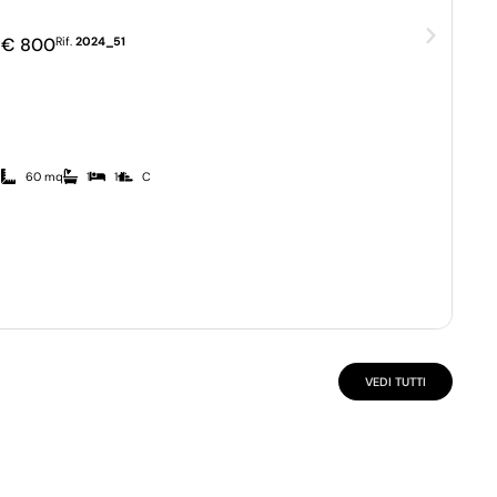
€ 800
Rif.
2024_51
60 mq
1
1
C
VEDI TUTTI